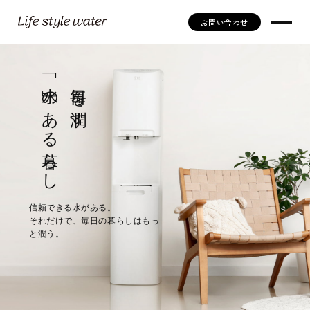
お問い合わせ
「
水
毎
日
を
の
」
潤
す
あ
る
暮
ら
し
信頼できる水がある。
それだけで、毎日の暮らしはもっ
と潤う。